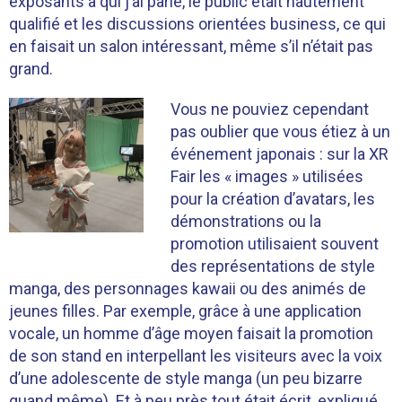
exposants à qui j’ai parlé, le public était hautement
qualifié et les discussions orientées business, ce qui
en faisait un salon intéressant, même s’il n’était pas
grand.
Vous ne pouviez cependant
pas oublier que vous étiez à un
événement japonais : sur la XR
Fair les « images » utilisées
pour la création d’avatars, les
démonstrations ou la
promotion utilisaient souvent
des représentations de style
manga, des personnages kawaii ou des animés de
jeunes filles. Par exemple, grâce à une application
vocale, un homme d’âge moyen faisait la promotion
de son stand en interpellant les visiteurs avec la voix
d’une adolescente de style manga (un peu bizarre
quand même). Et à peu près tout était écrit, expliqué